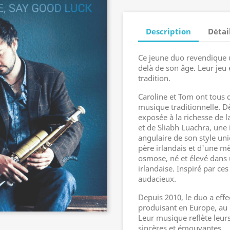
Description
Détai
Ce jeune duo revendique 
delà de son âge. Leur jeu 
tradition.
Caroline et Tom ont tous
musique traditionnelle. Dè
exposée à la richesse de 
et de Sliabh Luachra, une 
angulaire de son style un
père irlandais et d'une mè
osmose, né et élevé dans
irlandaise. Inspiré par ce
audacieux.
Depuis 2010, le duo a eff
produisant en Europe, au 
Leur musique reflète leur
sincères et émouvantes.