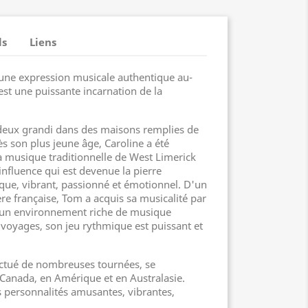
ls
Liens
une expression musicale authentique au-
est une puissante incarnation de la
 deux grandi dans des maisons remplies de
s son plus jeune âge, Caroline a été
la musique traditionnelle de West Limerick
influence qui est devenue la pierre
ique, vibrant, passionné et émotionnel. D'un
re française, Tom a acquis sa musicalité par
 un environnement riche de musique
s voyages, son jeu rythmique est puissant et
ectué de nombreuses tournées, se
Canada, en Amérique et en Australasie.
s personnalités amusantes, vibrantes,