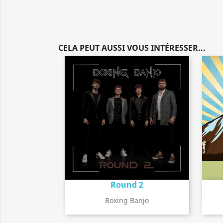
CELA PEUT AUSSI VOUS INTÉRESSER...
Round 2
Détail de l'album
search
Boxing Banjo