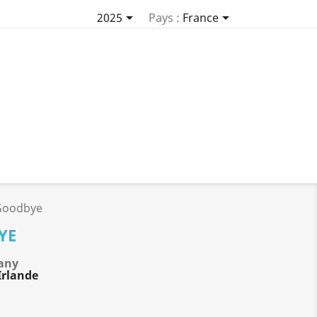


2025
Pays :
France
 Goodbye
YE
any
Irlande