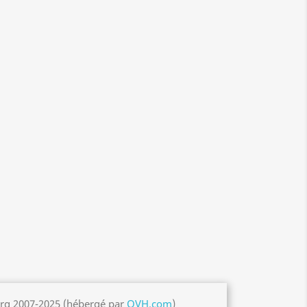
org 2007-2025 (hébergé par
OVH.com
)