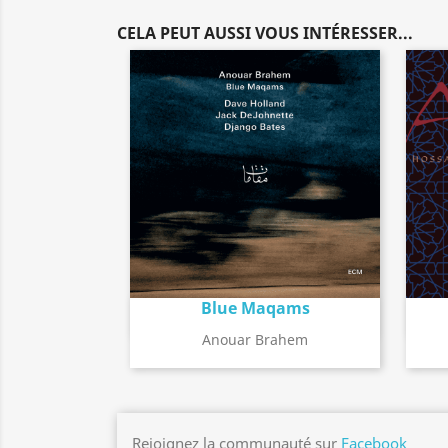
CELA PEUT AUSSI VOUS INTÉRESSER...
Blue Maqams
Détail de l'album
search
Anouar Brahem
Rejoignez la communauté sur
Facebook