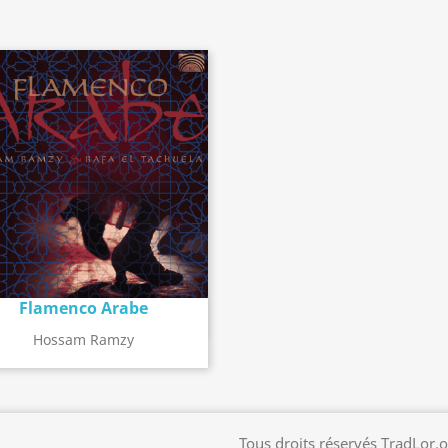
Flamenco Arabe
Détail de l'album
search
Hossam Ramzy
Tous droits réservés TradLor.