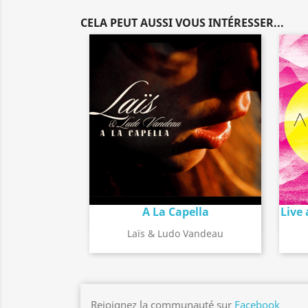
CELA PEUT AUSSI VOUS INTÉRESSER...
A La Capella
Live 
Détail de l'album
search
Laïs & Ludo Vandeau
Rejoignez la communauté sur
Facebook