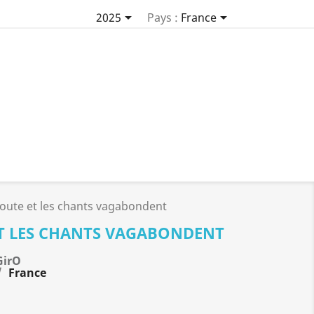


2025
Pays :
France
joute et les chants vagabondent
ET LES CHANTS VAGABONDENT
GirO
France