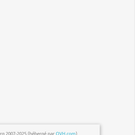
org 2007-2025 (hébergé par
OVH.com
)