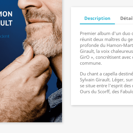
Description
Détai
Premier album d'un duo d
réunit deux maîtres du ge
profonde du Hamon-Martin
Girault, la voix chaleureu
GirO », concrétisent avec 
commune.
Du chant a capella destiné
Sylvain Girault. Léger, sur
se situe entre l'esprit des
Ours du Scorff, des Fabul