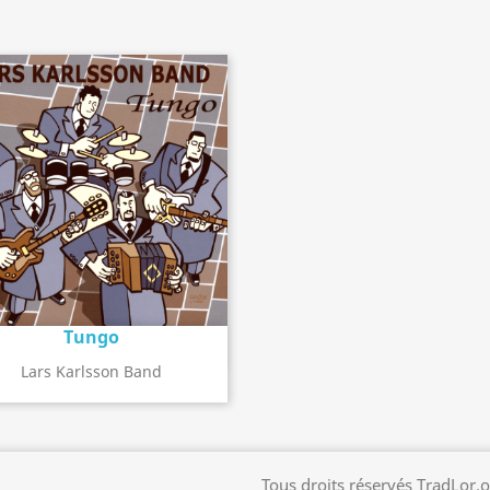
Tungo
Détail de l'album
search
Lars Karlsson Band
Tous droits réservés TradLor.