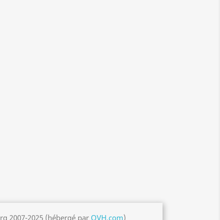
org 2007-2025 (hébergé par
OVH.com
)