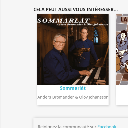
CELA PEUT AUSSI VOUS INTÉRESSER...
Sommarlåt
Détail de l'album
search
Anders Bromander & Olov Johansson
Rejoignez la communauté sur
Facebook