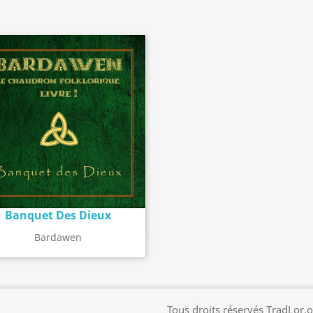
Banquet Des Dieux
Détail de l'album
search
Bardawen
Tous droits réservés TradLor.