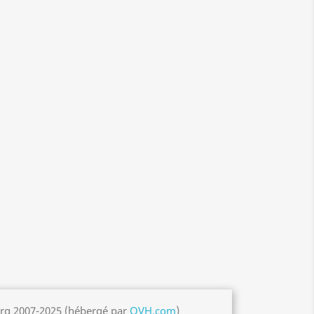
org 2007-2025 (hébergé par
OVH.com
)