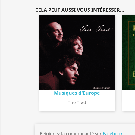
CELA PEUT AUSSI VOUS INTÉRESSER...
Musiques d'Europe
Détail de l'album
search
Trio Trad
Rejoignez la communauté sur
Facebook