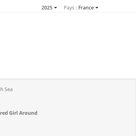


2025
Pays :
France
sh Sea
red Girl Around