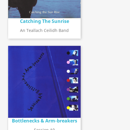
Catching The Sunrise
An Teallach Ceilidh Band
Bottlenecks & Arm-breakers
Session A9