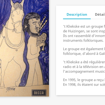
Description
Détai
't Kliekske est un groupe 
de Huizingen, se sont ins
Ils ont rassemblé d’innom
instruments folkloriques.
Le groupe est également l
folklorique, d'abord à Ga
't Kliekske a été régulière
radio et à la télévision e
l'accompagnement musical
En 1995, le groupe a reçu 
En 1998, ils étaient sur sc