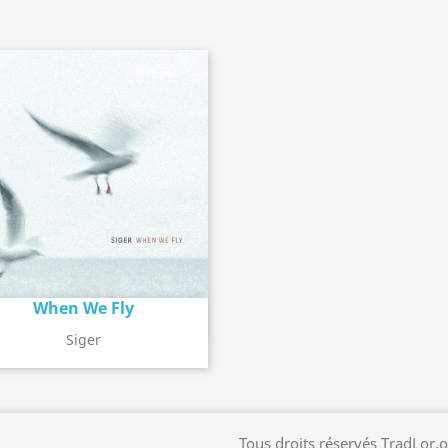
When We Fly
Détail de l'album
search
Siger
Tous droits réservés TradLor.