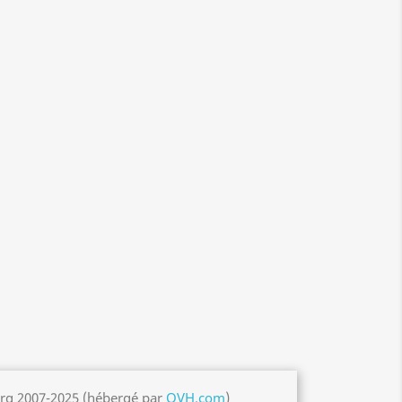
org 2007-2025 (hébergé par
OVH.com
)