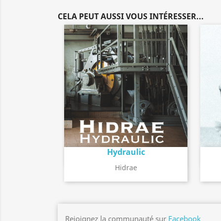
CELA PEUT AUSSI VOUS INTÉRESSER...
Hydraulic
Détail de l'album
search
Hidrae
Rejoignez la communauté sur
Facebook