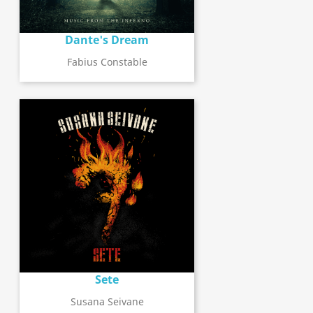
Dante's Dream
Fabius Constable
Sete
Susana Seivane