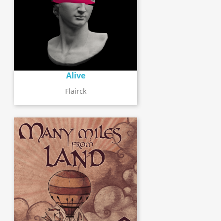
Alive
Flairck