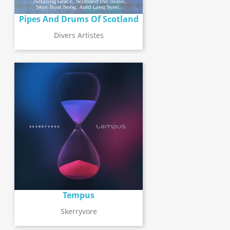
Pipes And Drums Of Scotland
Divers Artistes
Tempus
Skerryvore