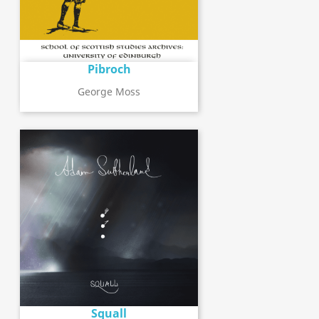
Pibroch
George Moss
Squall