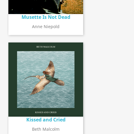
Musette Is Not Dead
Anne Niepold
Kissed and Cried
Beth Malcolm