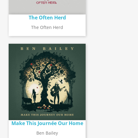
The Often Herd
The Often Herd
Make This Journée Our Home
Ben Bailey