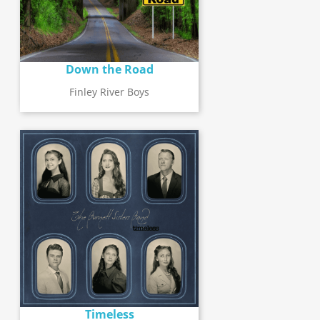
Down the Road
Finley River Boys
Timeless