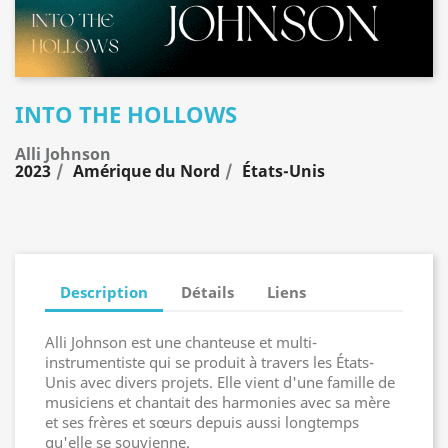
INTO THE HOLLOWS
Alli Johnson
2023
Amérique du Nord
États-Unis
Description
Détails
Liens
Alli Johnson est une chanteuse et multi-
instrumentiste qui se produit à travers les États-
Unis avec divers projets. Elle vient d'une famille de
musiciens et chantait des harmonies avec sa mère
et ses frères et sœurs depuis aussi longtemps
qu'elle se souvienne.