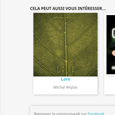
CELA PEUT AUSSI VOUS INTÉRESSER...
Lore
Détail de l'album
search
Michal Wojtas
Rejoignez la communauté sur
Facebook