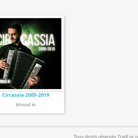
Circassia 2009-2019
Détail de l'album
search
Ahmad Ai
Tous droits réservés TradLor.