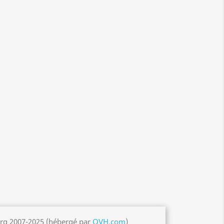
org 2007-2025 (hébergé par
OVH.com
)