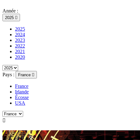
Année :
2025

2025
2024
2023
2022
2021
2020
Pays :
France

France
Irlande
Écosse
USA
