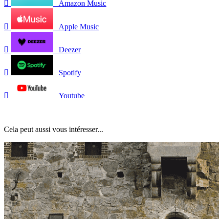

Amazon Music

Apple Music

Deezer

Spotify

Youtube
Cela peut aussi vous intéresser...