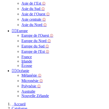
Asie de l’Est
🛈
Asie du Sud
🛈
Asie de l’Ouest
🛈
Asie centrale
🛈
Asie du Nord
🛈


Europe
Europe de l'Ouest
🛈
Europe du Nord
🛈
Europe du Sud
🛈
Europe de l'Est
🛈
France
Irlande
Écosse


Océanie
Mélanésie
🛈
Micronésie
🛈
Polynésie
🛈
Australie
Nouvelle Zélande
Accueil
Catalogue