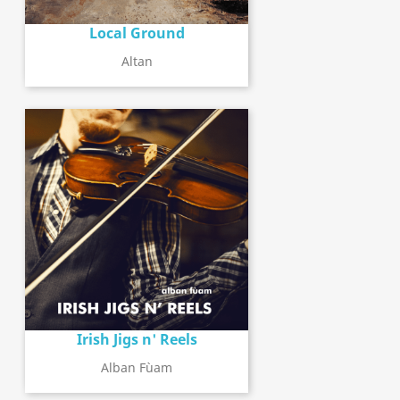
Local Ground
Altan
Irish Jigs n' Reels
Alban Fùam