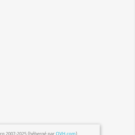
org 2007-2025 (hébergé par
OVH.com
)