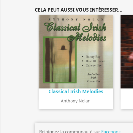
CELA PEUT AUSSI VOUS INTÉRESSER...
Classical Irish Melodies
Détail de l'album
search
Anthony Nolan
Rejoignez la communauté sur
Facebook