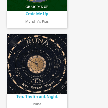
Craic Me Up
Murphy's Pigs
Ten: The Errant Night
Runa