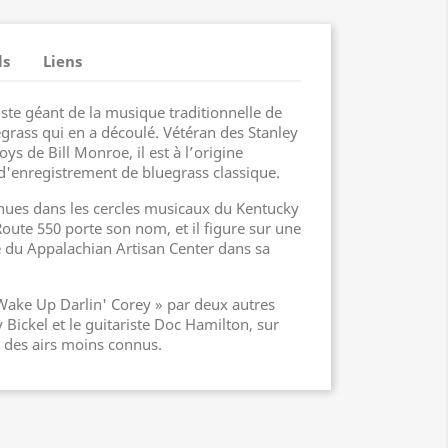
ls
Liens
ste géant de la musique traditionnelle de
grass qui en a découlé. Vétéran des Stanley
ys de Bill Monroe, il est à l’origine
d'enregistrement de bluegrass classique.
nues dans les cercles musicaux du Kentucky
Route 550 porte son nom, et il figure sur une
é du Appalachian Artisan Center dans sa
 Wake Up Darlin' Corey » par deux autres
y Bickel et le guitariste Doc Hamilton, sur
t des airs moins connus.