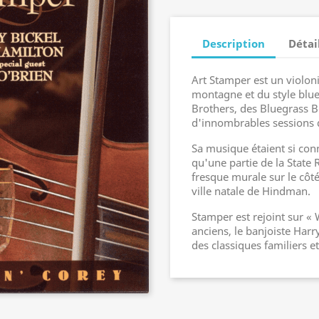
Description
Détai
Art Stamper est un violoni
montagne et du style blue
Brothers, des Bluegrass Bo
d'innombrables sessions 
Sa musique étaient si con
qu'une partie de la State 
fresque murale sur le côt
ville natale de Hindman.
Stamper est rejoint sur «
anciens, le banjoiste Harr
des classiques familiers e