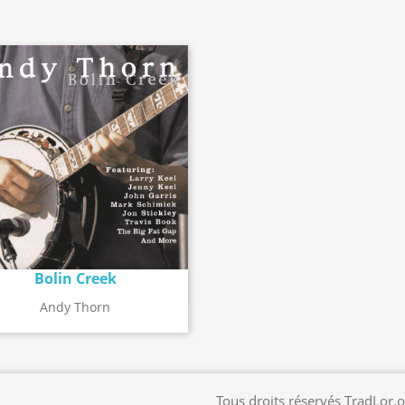
Bolin Creek
Détail de l'album
search
Andy Thorn
Tous droits réservés TradLor.