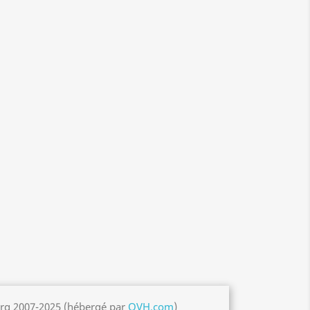
org 2007-2025 (hébergé par
OVH.com
)