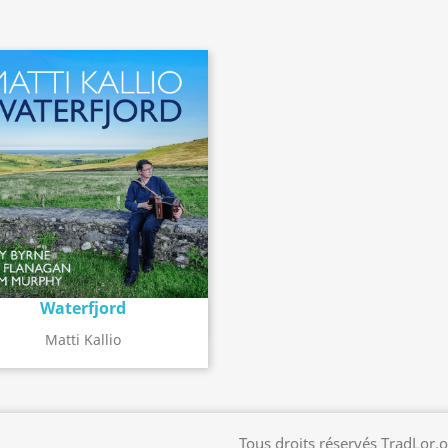
Waterfjord
Détail de l'album
search
Matti Kallio
Tous droits réservés TradLor.