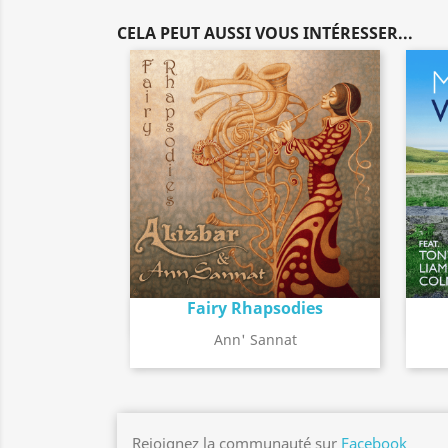
CELA PEUT AUSSI VOUS INTÉRESSER...
Fairy Rhapsodies
Détail de l'album
search
Ann' Sannat
Rejoignez la communauté sur
Facebook