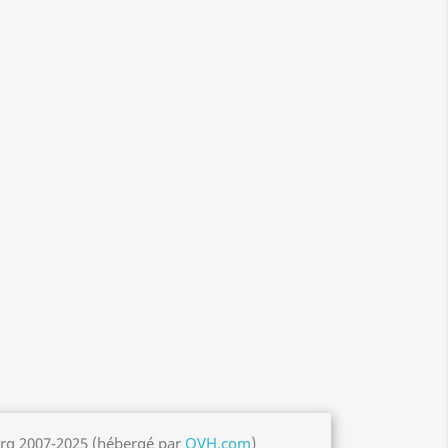
org 2007-2025 (hébergé par
OVH.com
)