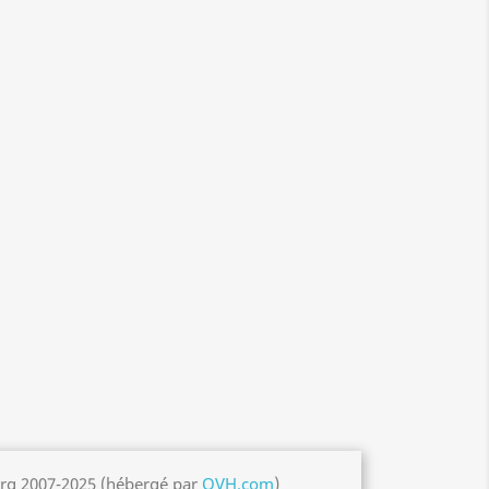
org 2007-2025 (hébergé par
OVH.com
)