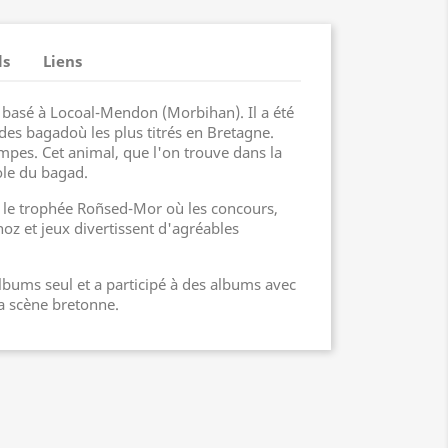
ls
Liens
basé à Locoal-Mendon (Morbihan). Il a été
e des bagadoù les plus titrés en Bretagne.
pes. Cet animal, que l'on trouve dans la
bole du bagad.
 le trophée Roñsed-Mor où les concours,
-noz et jeux divertissent d'agréables
lbums seul et a participé à des albums avec
a scène bretonne.