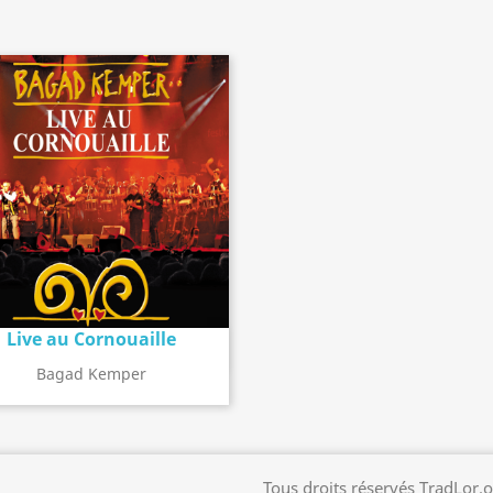
Live au Cornouaille
Détail de l'album
search
Bagad Kemper
Tous droits réservés TradLor.