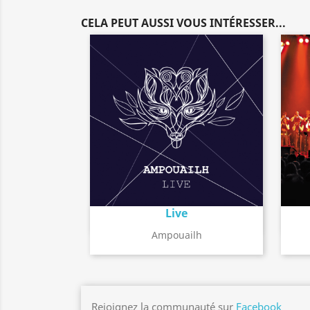
CELA PEUT AUSSI VOUS INTÉRESSER...
Live
Détail de l'album
search
Ampouailh
Rejoignez la communauté sur
Facebook