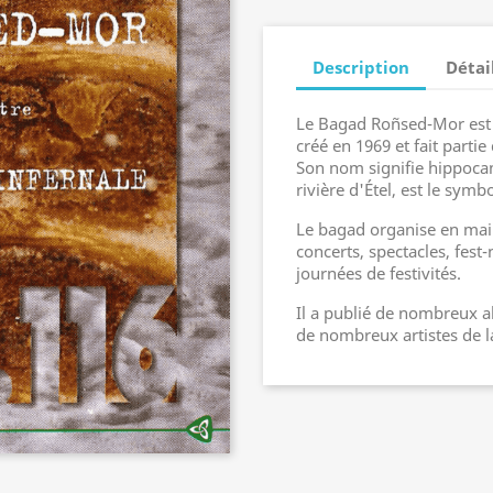
Description
Détai
Le Bagad Roñsed-Mor est 
créé en 1969 et fait parti
Son nom signifie hippocam
rivière d'Étel, est le sym
Le bagad organise en mai
concerts, spectacles, fest
journées de festivités.
Il a publié de nombreux a
de nombreux artistes de l