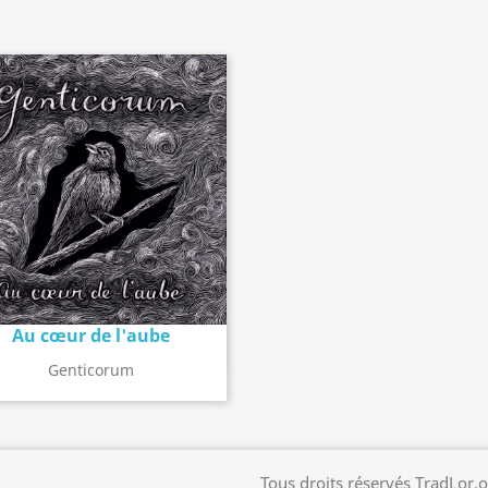
Au cœur de l'aube
Détail de l'album
search
Genticorum
Tous droits réservés TradLor.