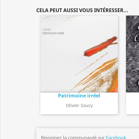
CELA PEUT AUSSI VOUS INTÉRESSER...
Patrimoine irréel
Détail de l'album
search
Olivier Soucy
Rejoignez la communauté sur
Facebook