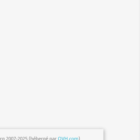
org 2007-2025 (hébergé par
OVH.com
)