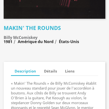
MAKIN' THE ROUNDS
Billy McComiskey
1981
Amérique du Nord
États-Unis
Description
Détails
Liens
« Makin' The Rounds » de Billy McComiskey établit
un nouveau standard pour jouer de l'accordéon à
boutons. Aux côtés de Billy se trouvent Andy
O'Brien à la guitare, Pat Keough au violon, le
stepdancer Donny Golden sur deux morceaux
étonnants et le regretté Sean McGlynn, le mentor