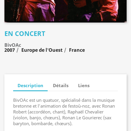
EN CONCERT
BivOAc
2007
Europe de l'Ouest
France
Description
Détails
Liens
BivOAc est un quatuor, spécialisé dans la musique
bretonne et l’animation de festoù-noz, avec Ronan
Robert (accordéon, chant), Raphaël Chevalier
(violon, banjo, chœurs), Ronan Le Gourierec (sax
baryton, bombarde, chœurs).