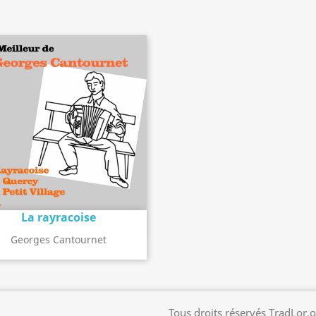
La rayracoise
Détail de l'album
search
Georges Cantournet
Tous droits réservés TradLor.