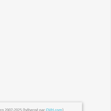
org 2007-2025 (hébergé par
OVH.com
)