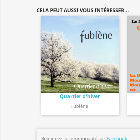
CELA PEUT AUSSI VOUS INTÉRESSER...
Quartier d'hiver
Détail de l'album
search
Fublène
Rejoignez la communauté sur
Facebook