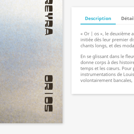
Description
Détai
« Or | os », le deuxième 
initiée dès leur premier d
chants longs, et des moda
En se glissant dans le fleu
donne corps à des histoires
temps et les cœurs. Pour p
instrumentations de Louis
volontairement bancales, 