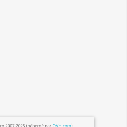
org 2007-2025 (hébergé par
OVH.com
)