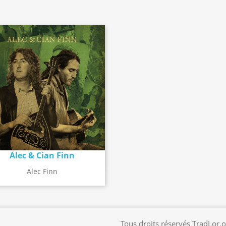
Alec & Cian Finn
Détail de l'album
search
Alec Finn
Tous droits réservés TradLor.