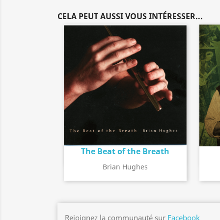
CELA PEUT AUSSI VOUS INTÉRESSER...
The Beat of the Breath
Détail de l'album
search
Brian Hughes
Rejoignez la communauté sur
Facebook