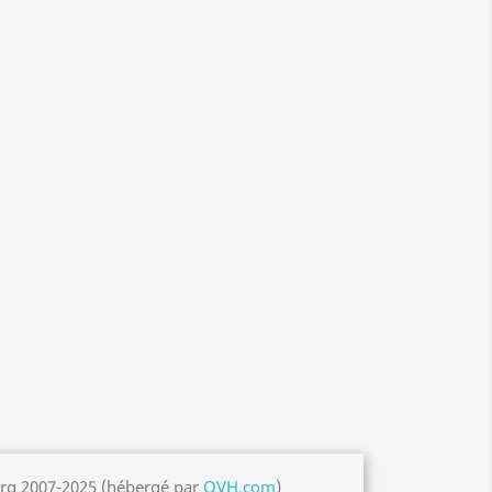
org 2007-2025 (hébergé par
OVH.com
)