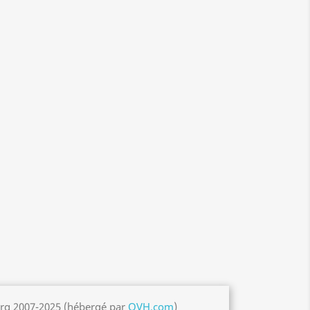
org 2007-2025 (hébergé par
OVH.com
)