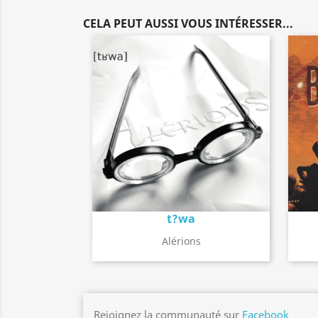
CELA PEUT AUSSI VOUS INTÉRESSER...
t?wa
Détail de l'album
search
Alérions
Rejoignez la communauté sur
Facebook