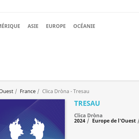
MÉRIQUE
ASIE
EUROPE
OCÉANIE
'Ouest
France
Clica Dròna - Tresau
TRESAU
Clica Dròna
2024
Europe de l'Ouest