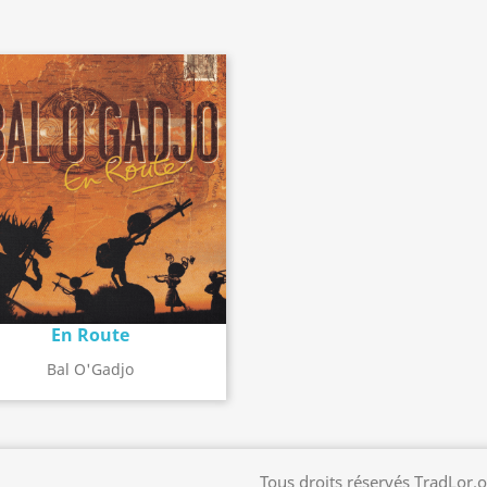
En Route
Détail de l'album
search
Bal O'Gadjo
Tous droits réservés TradLor.