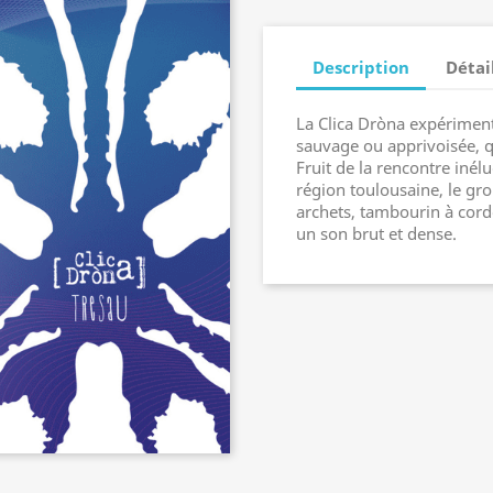
Description
Détai
La Clica Dròna expérimen
sauvage ou apprivoisée, q
Fruit de la rencontre inél
région toulousaine, le gr
archets, tambourin à corde
un son brut et dense.