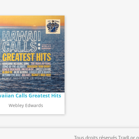
aiian Calls Greatest Hits
Détail de l'album
search
Webley Edwards
Tous droits réservés TradLor.