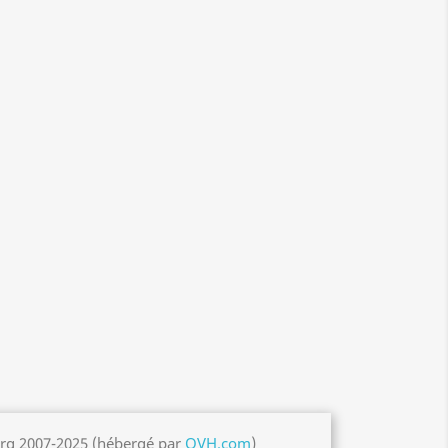
org 2007-2025 (hébergé par
OVH.com
)