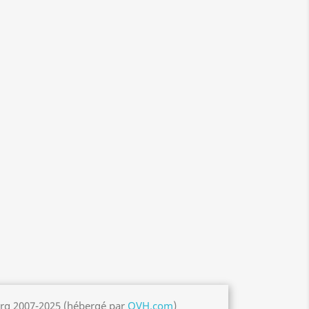
org 2007-2025 (hébergé par
OVH.com
)