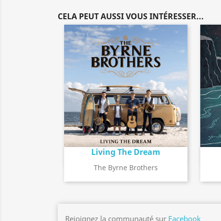
CELA PEUT AUSSI VOUS INTÉRESSER...
Living The Dream
Détail de l'album
search
The Byrne Brothers
Rejoignez la communauté sur
Facebook