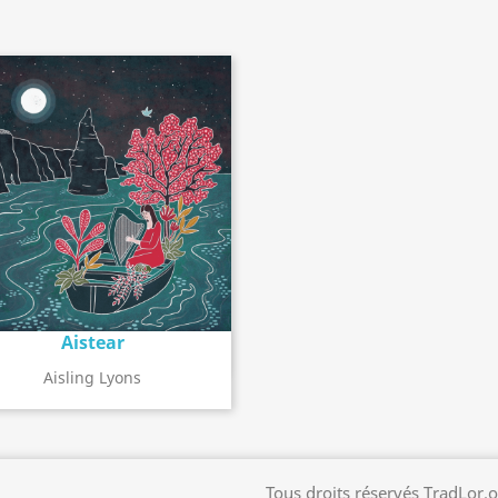
Aistear
Détail de l'album
search
Aisling Lyons
Tous droits réservés TradLor.