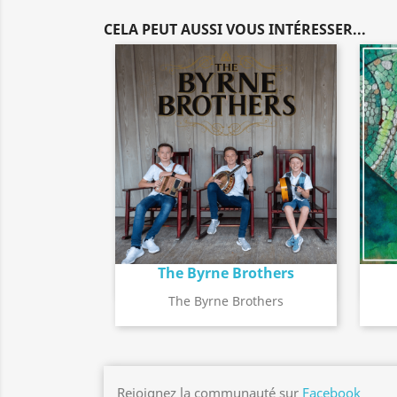
CELA PEUT AUSSI VOUS INTÉRESSER...
The Byrne Brothers
Détail de l'album
search
The Byrne Brothers
Rejoignez la communauté sur
Facebook