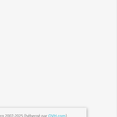
org 2007-2025 (hébergé par
OVH.com
)