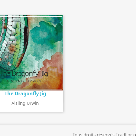
The Dragonfly Jig
Détail de l'album
search
Aisling Urwin
Tous droits réservés TradLor.