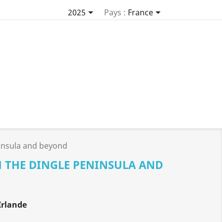


2025
Pays :
France
ninsula and beyond
M THE DINGLE PENINSULA AND
Irlande