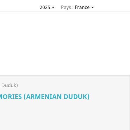


2025
Pays :
France
n Duduk)
MORIES (ARMENIAN DUDUK)