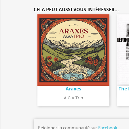
CELA PEUT AUSSI VOUS INTÉRESSER...
Araxes
The
Détail de l'album
search
A.G.A Trio
Rejoignez la communauté sur
Facebook