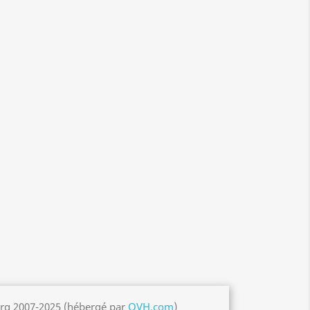
org 2007-2025 (hébergé par
OVH.com
)