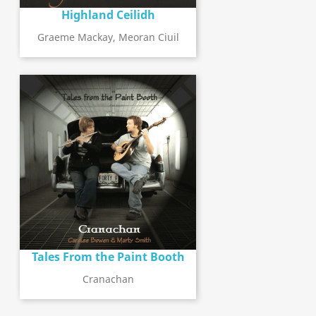
Highland Ceilidh
Graeme Mackay, Meoran Ciuil
Tales From the Paint Booth
Cranachan