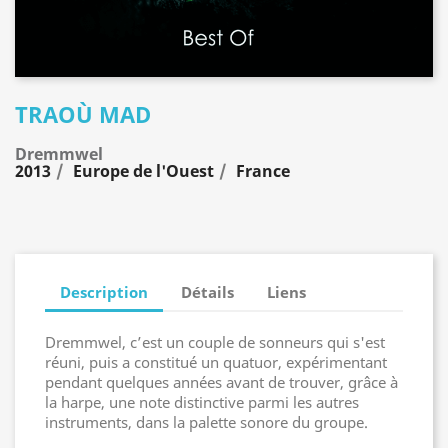
TRAOÙ MAD
Dremmwel
2013
Europe de l'Ouest
France
Description
Détails
Liens
Dremmwel, c’est un couple de sonneurs qui s'est
réuni, puis a constitué un quatuor, expérimentant
pendant quelques années avant de trouver, grâce à
la harpe, une note distinctive parmi les autres
instruments, dans la palette sonore du groupe.