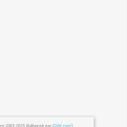
org 2007-2025 (hébergé par
OVH.com
)