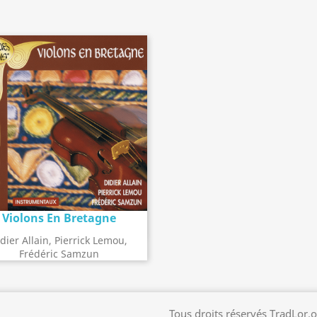
Violons En Bretagne
Détail de l'album
search
dier Allain, Pierrick Lemou,
Frédéric Samzun
Tous droits réservés TradLor.