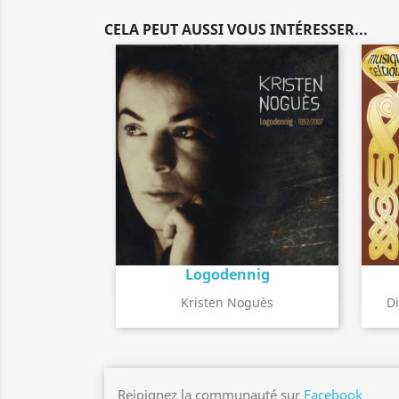
CELA PEUT AUSSI VOUS INTÉRESSER...
Logodennig
Détail de l'album
search
Kristen Noguès
Di
Rejoignez la communauté sur
Facebook