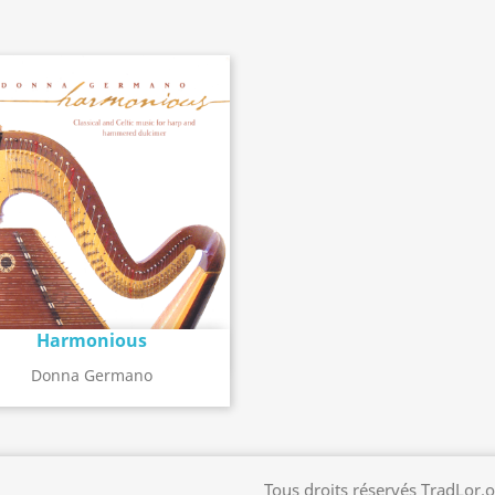
Harmonious
Détail de l'album
search
Donna Germano
Tous droits réservés TradLor.