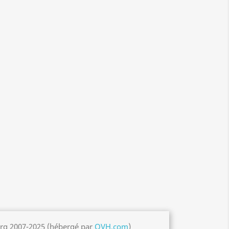
org 2007-2025 (hébergé par
OVH.com
)