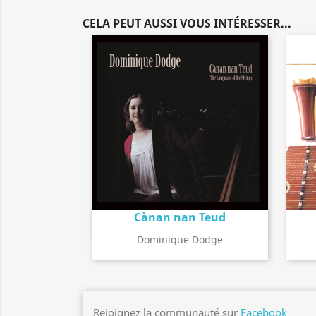
CELA PEUT AUSSI VOUS INTÉRESSER...
Cànan nan Teud
Détail de l'album
search
Dominique Dodge
Rejoignez la communauté sur
Facebook