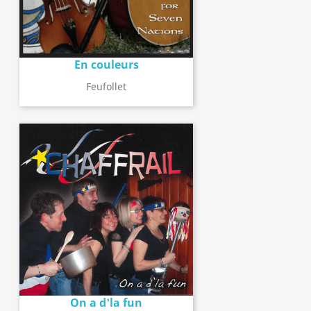
En couleurs
Feufollet
On a d'la fun