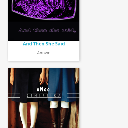
And Then She Said
Annwn