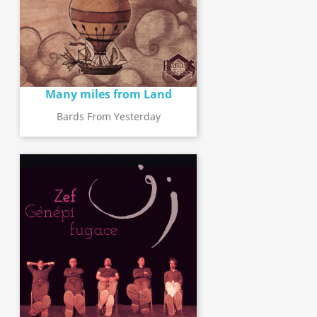
Many miles from Land
Bards From Yesterday