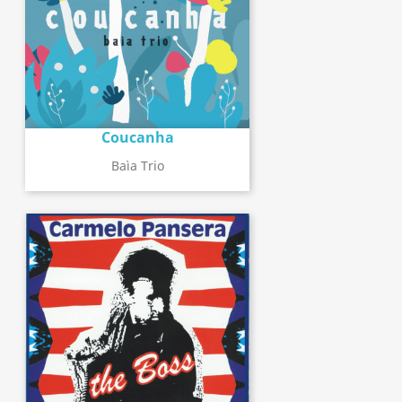
Coucanha
Baìa Trio