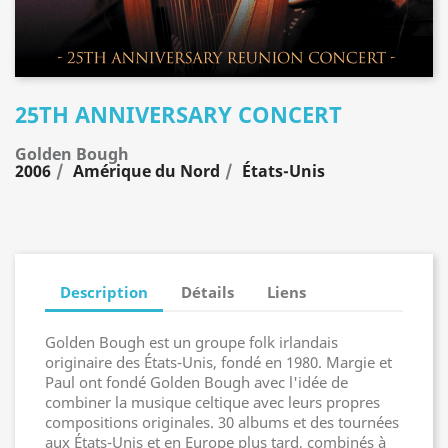
25TH ANNIVERSARY CONCERT
Golden Bough
2006
Amérique du Nord
États-Unis
Description
Détails
Liens
Golden Bough est un groupe folk irlandais
originaire des États-Unis, fondé en 1980. Margie et
Paul ont fondé Golden Bough avec l'idée de
combiner la musique celtique avec leurs propres
compositions originales. 30 albums et des tournées
aux États-Unis et en Europe plus tard, combinés à