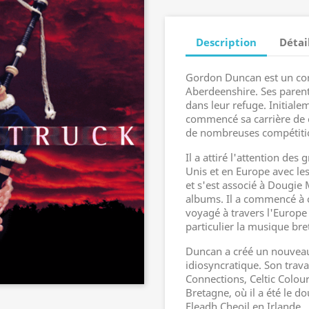
Description
Détai
Gordon Duncan est un cor
Aberdeenshire. Ses parent
dans leur refuge. Initial
commencé sa carrière de 
de nombreuses compétitio
Il a attiré l'attention des
Unis et en Europe avec le
et s'est associé à Dougie
albums. Il a commencé à 
voyagé à travers l'Europe 
particulier la musique br
Duncan a créé un nouvea
idiosyncratique. Son travai
Connections, Celtic Colour
Bretagne, où il a été le 
Fleadh Cheoil en Irlande.