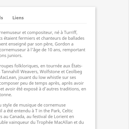
ls
Liens
nemuseur et compositeur, né à Turriff,
s étaient fermiers et chanteurs de ballades
ement enseigné par son père, Gordon a
cornemuseur à l'âge de 10 ans, remportant
ns juniors.
 groupes folkloriques, en tournée aux États-
s Tannahill Weavers, Wolfstone et Ceolbeg
 MacLean, jouant du low whistle sur ses
composer peu de temps après, après avoir
et avoir été exposé à d'autres traditions, en
etonne.
u style de musique de cornemuse
l a été entendu à T in the Park, Celtic
s au Canada, au festival de Lorient en
double vainqueur du Trophée MacAllan et du