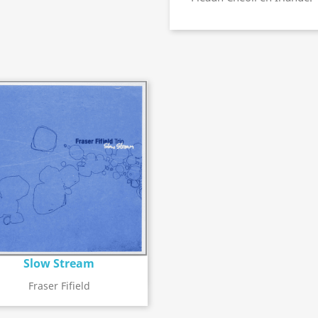
Slow Stream
Détail de l'album
search
Fraser Fifield