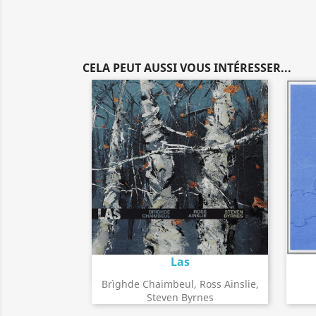
CELA PEUT AUSSI VOUS INTÉRESSER...
Las
Détail de l'album
search
Brìghde Chaimbeul, Ross Ainslie,
Steven Byrnes