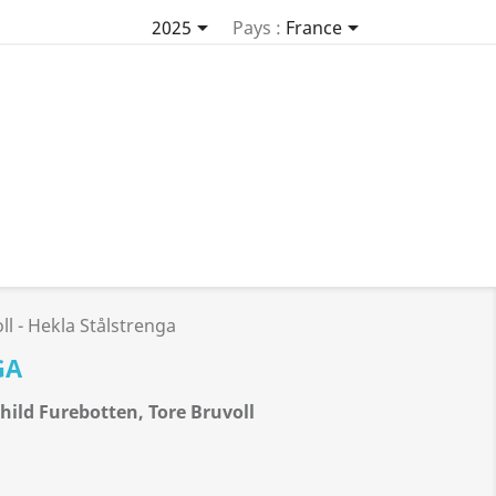


2025
Pays :
France
l - Hekla Stålstrenga
GA
ild Furebotten, Tore Bruvoll