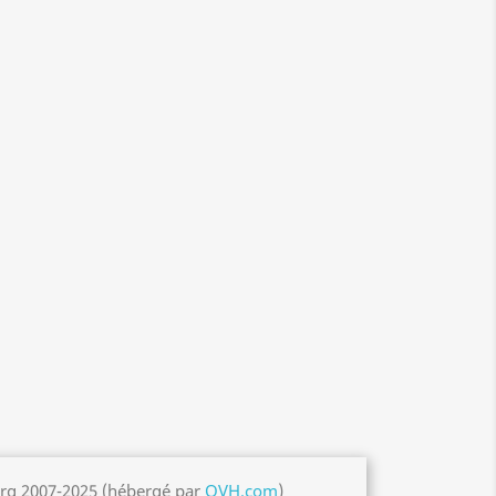
org 2007-2025 (hébergé par
OVH.com
)