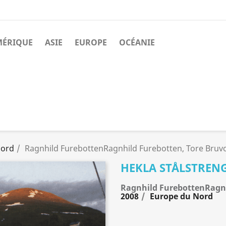
MÉRIQUE
ASIE
EUROPE
OCÉANIE
Nord
Ragnhild FurebottenRagnhild Furebotten, Tore Bruvol
HEKLA STÅLSTREN
Ragnhild FurebottenRagnh
2008
Europe du Nord