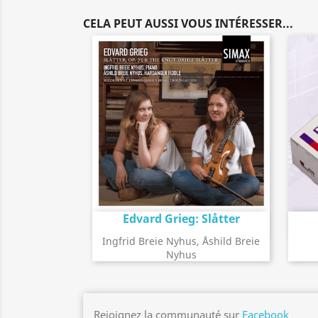
CELA PEUT AUSSI VOUS INTÉRESSER...
Edvard Grieg: Slåtter
Détail de l'album
search
Ingfrid Breie Nyhus, Åshild Breie
Nyhus
Rejoignez la communauté sur
Facebook