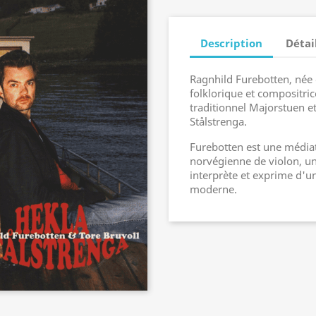
Description
Détai
Ragnhild Furebotten, née 
folklorique et compositr
traditionnel Majorstuen e
Stålstrenga.
Furebotten est une médiat
norvégienne de violon, une
interprète et exprime d'u
moderne.