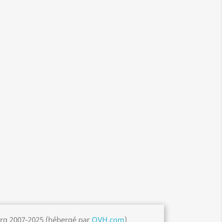
org 2007-2025 (hébergé par
OVH.com
)