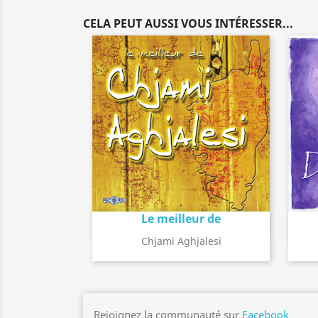
CELA PEUT AUSSI VOUS INTÉRESSER...
Le meilleur de
Détail de l'album
search
Chjami Aghjalesi
Rejoignez la communauté sur
Facebook