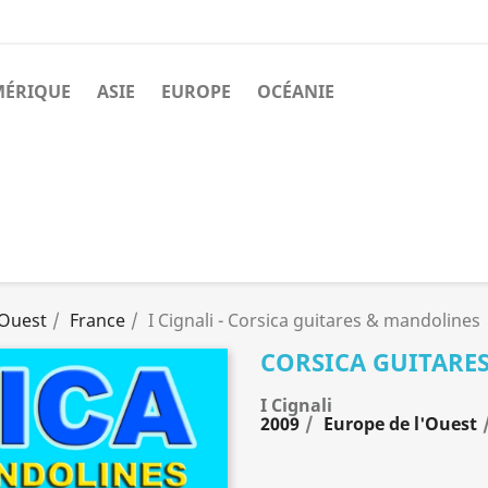
MÉRIQUE
ASIE
EUROPE
OCÉANIE
'Ouest
France
I Cignali - Corsica guitares & mandolines
CORSICA GUITARE
I Cignali
2009
Europe de l'Ouest