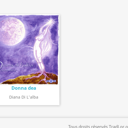
Donna dea
Détail de l'album
search
Diana Di L'alba
Tous droits réservés TradLor.