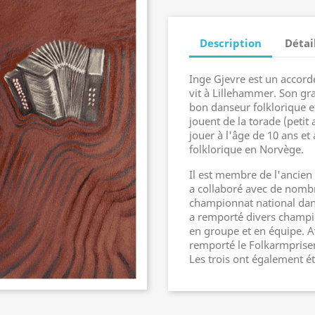
Description
Détai
Inge Gjevre est un accordé
vit à Lillehammer. Son gra
bon danseur folklorique et
jouent de la torade (peti
jouer à l'âge de 10 ans et 
folklorique en Norvège.
Il est membre de l'ancien
a collaboré avec de nombr
championnat national dans
a remporté divers champio
en groupe et en équipe. A
remporté le Folkarmprise
Les trois ont également é