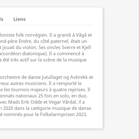
ls
Liens
oniste folk norvégien. Il a grandi à Vågå et
nd-père Endre, du côté paternel, était un
 jouait du violon. Ses oncles Sverre et Kjell
t accordéon diatonique). Il a commencé à
a été très actif sur la scène de la musique
 orchestre de danse Jutullaget og Avbrekk et
eux autres musiciens. Il a remporté le
 les tournois majeurs à quatre reprises. Il
nnats nationaux 25 fois en solo, en duo,
vec Mads Erik Odde et Vegar Vårdal, il a
n 2020 dans la catégorie musique de danse.
té nominés pour le Folkelarmprisen 2023.