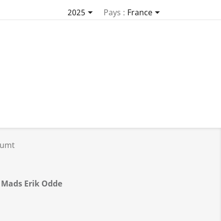


2025
Pays :
France
gumt
, Mads Erik Odde