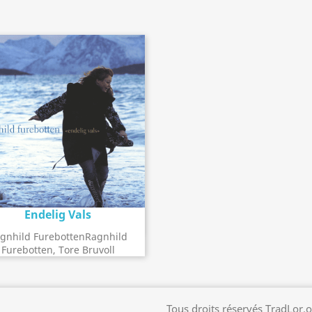
Endelig Vals
Détail de l'album
search
gnhild FurebottenRagnhild
Furebotten, Tore Bruvoll
Tous droits réservés TradLor.