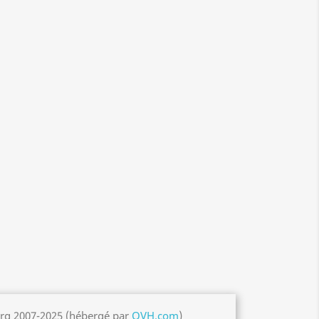
org 2007-2025 (hébergé par
OVH.com
)