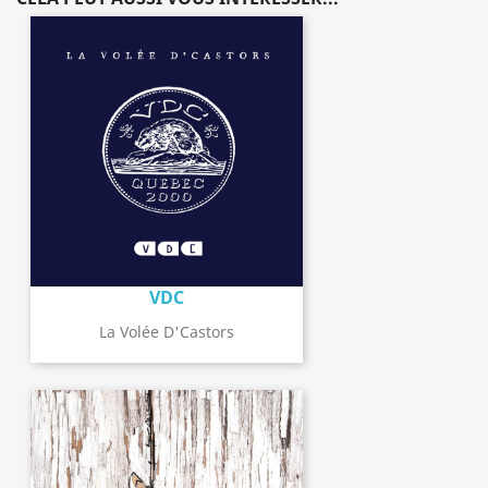
VDC
La Volée D'Castors