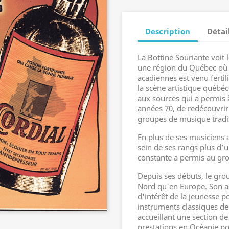
Description
Détai
La Bottine Souriante voit
une région du Québec où l
acadiennes est venu fertili
la scène artistique québé
aux sources qui a permis 
années 70, de redécouvrir 
groupes de musique tradit
En plus de ses musiciens 
sein de ses rangs plus d’u
constante a permis au gro
Depuis ses débuts, le gro
Nord qu'en Europe. Son as
d'intérêt de la jeunesse p
instruments classiques de 
accueillant une section de
prestations en Océanie po