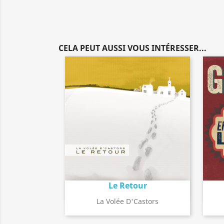
CELA PEUT AUSSI VOUS INTÉRESSER...
Le Retour
Détail de l'album
search
La Volée D'Castors