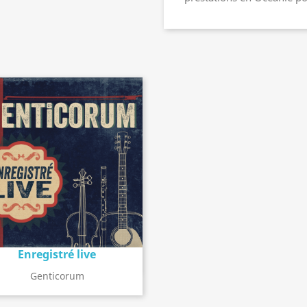
Enregistré live
Détail de l'album
search
Genticorum