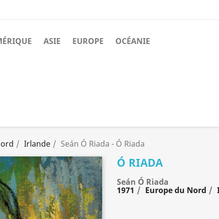
MÉRIQUE
ASIE
EUROPE
OCÉANIE
Nord
Irlande
Seán Ó Riada - Ó Riada
Ó RIADA
Seán Ó Riada
1971
Europe du Nord