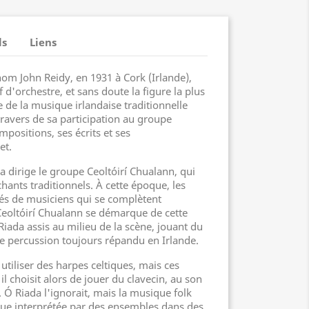
ls
Liens
nom John Reidy, en 1931 à Cork (Irlande),
 d'orchestre, et sans doute la figure la plus
e de la musique irlandaise traditionnelle
travers de sa participation au groupe
mpositions, ses écrits et ses
et.
a dirige le groupe Ceoltóirí Chualann, qui
chants traditionnels. À cette époque, les
és de musiciens qui se complètent
oltóirí Chualann se démarque de cette
iada assis au milieu de la scène, jouant du
e percussion toujours répandu en Irlande.
tiliser des harpes celtiques, mais ces
il choisit alors de jouer du clavecin, au son
 Ó Riada l'ignorait, mais la musique folk
oque interprétée par des ensembles dans des