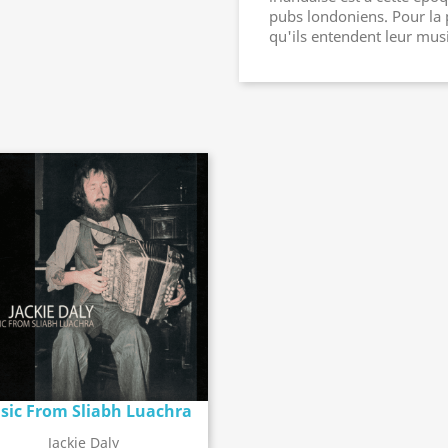
pubs londoniens. Pour la p
qu'ils entendent leur mus
sic From Sliabh Luachra
Détail de l'album
search
Jackie Daly