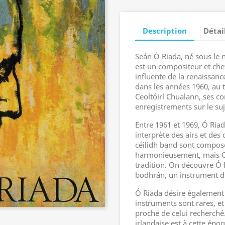
Description
Détai
Seán Ó Riada, né sous le 
est un compositeur et chef
influente de la renaissanc
dans les années 1960, au 
Ceoltóirí Chualann, ses co
enregistrements sur le suj
Entre 1961 et 1969, Ó Riad
interprète des airs et des 
céilidh band sont compos
harmonieusement, mais Ce
tradition. On découvre Ó R
bodhrán, un instrument d
Ó Riada désire également u
instruments sont rares, et 
proche de celui recherché.
irlandaise est à cette ép